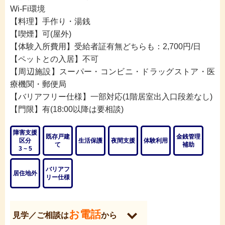
Wi-Fi環境
【料理】手作り・湯銭
【喫煙】可(屋外)
【体験入所費用】受給者証有無どちらも：2,700円/日
【ペットとの入居】不可
【周辺施設】スーパー・コンビニ・ドラッグストア・医
療機関・郵便局
【バリアフリー仕様】一部対応(1階居室出入口段差なし)
【門限】有(18:00以降は要相談)
障害支援
既存戸建
金銭管理
区分
生活保護
夜間支援
体験利用
て
補助
3 ~ 5
バリアフ
居住地外
リー仕様
※「みんなのグルホを見た」
と必ずお伝えください。
お電話
見学／ご相談は
から