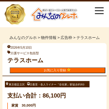
みんなのグルホ
>
物件情報
>
広告枠
>
テラスホーム
2026年5月10日
介護サービス包括型
テラスホーム
お気に入り登録
東京都足立区
日暮里・舎人ライナー『谷在家』駅徒歩約9分
支払い合計：86,100円
家賃 30,000円