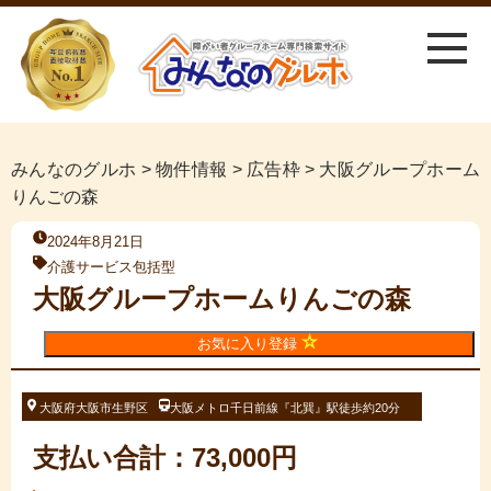
みんなのグルホ
>
物件情報
>
広告枠
>
大阪グループホーム
りんごの森
2024年8月21日
介護サービス包括型
大阪グループホームりんごの森
お気に入り登録
大阪府大阪市生野区
大阪メトロ千日前線『北巽』駅徒歩約20分
支払い合計：73,000円