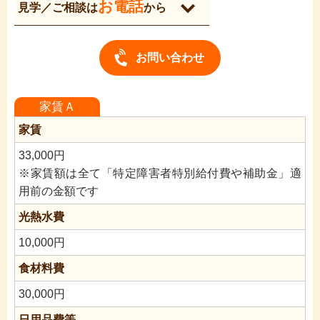
お電話
見学／ご相談は
から
と必ずお伝えください。
お問い合わせ
家賃Ａ
家賃
33,000円
※家賃額は全て「特定障害者特別給付費や補助金」適
用前の金額です
光熱水費
10,000円
食材料費
30,000円
日用品費等