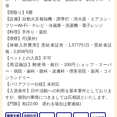
等
【間取り】6畳
【設備】自動火災報知機・誘導灯・消火器・エアコン・
フリーWi-Fi・テレビ・冷蔵庫・洗濯機・電子レンジ
【料理】手作り・湯煎
【喫煙】可(屋外)
【体験入所費用】受給者証有：1,577円/日・受給者証
無：2,859円/日
【ペットとの入居】不可
【周辺施設】郵便局・銀行・100円ショップ・スーパ
ー・病院・歯科・眼科・皮膚科・理美容院・薬局・コイ
ンランドリー
【バリアフリー仕様】未対応
※「みんなのグルホを見た」
【入居条件】日中活動への利用を基本要件としておりま
と必ずお伝えください。
すが、個別の事情につきましては応相談といたします。
【門限】有(22:00 遅れる場合は要連絡)
障害支援
共同住宅