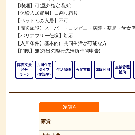
【喫煙】可(屋外指定場所)
【体験入居費用】日割り精算
【ペットとの入居】不可
【周辺施設】スーパー・コンビニ・病院・薬局・飲食
【バリアフリー仕様】対応
【入居条件】基本的に共同生活が可能な方
【門限】無(外出の際行先帰所時間申告)
障害支援
共同住宅
金銭管理
区分
タイプ
生活保護
夜間支援
体験利用
補助
3 ~ 6
(施設型)
家賃A
家賃