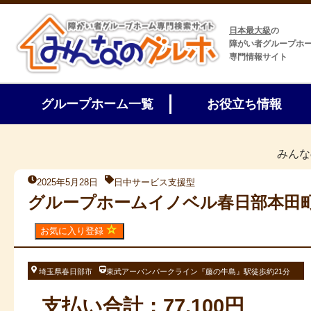
日本最大級
の
障がい者グループホ
専門情報サイト
グループホーム一覧
お役立ち情報
みんな
2025年5月28日
日中サービス支援型
グループホームイノベル春日部本田
お気に入り登録
埼玉県春日部市
東武アーバンパークライン『藤の牛島』駅徒歩約21分
支払い合計：77,100円