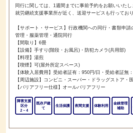
同行に関しては、1週間までに事前予約をお願いいたします。(
就労継続支援事業所が近く、送迎サービスも行ってお
【サポート・サービス】行政機関への同行・書類申請
管理・服薬管理・通院同行
【間取り】6畳
【設備】手すり(階段・お風呂)・防犯カメラ(共用部)
【料理】湯煎
【喫煙】可(屋外所定スペース)
【体験入居費用】受給者証有：950円/日・受給者証無：2,
【周辺施設】コンビニ・スーパー・ドラッグストア・
【バリアフリー仕様】オールバリアフリー
障害支援
既存戸建
金銭管理
区分
生活保護
夜間支援
体験利用
て
補助
2 ~ 4