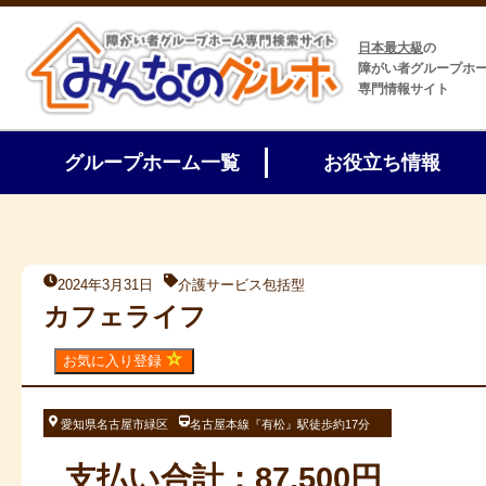
日本最大級
の
障がい者グループホ
専門情報サイト
グループホーム一覧
お役立ち情報
2024年3月31日
介護サービス包括型
カフェライフ
お気に入り登録
愛知県名古屋市緑区
名古屋本線『有松』駅徒歩約17分
支払い合計：87,500円