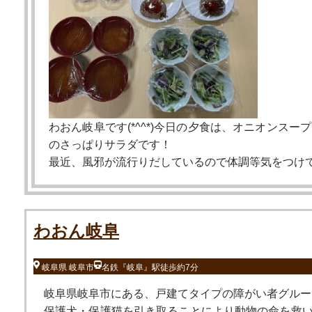
わおん岐阜です(*^^*)今日の夕食は、オニオンス
のさっぱりサラダです！
最近、風邪が流行りだしているので体調等気をつけ
わおん岐阜
岐阜県 岐阜市
名鉄『岐阜』駅徒歩約7分
岐阜県岐阜市にある、戸建てタイプの障がい者グルー
保護犬・保護猫を引き取ることにより動物の命を救