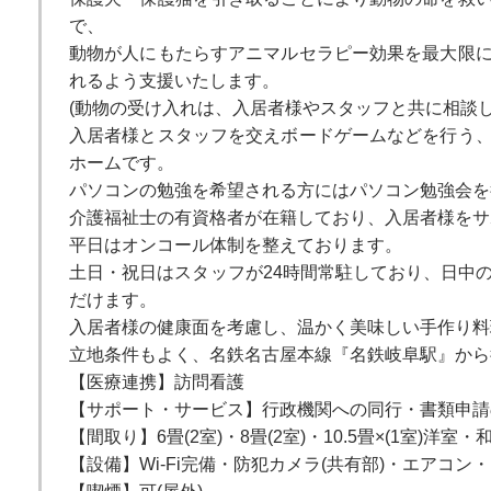
で、
動物が人にもたらすアニマルセラピー効果を最大限
れるよう支援いたします。
(動物の受け入れは、入居者様やスタッフと共に相談し
入居者様とスタッフを交えボードゲームなどを行う
ホームです。
パソコンの勉強を希望される方にはパソコン勉強会を
介護福祉士の有資格者が在籍しており、入居者様をサ
平日はオンコール体制を整えております。
土日・祝日はスタッフが24時間常駐しており、日中
だけます。
入居者様の健康面を考慮し、温かく美味しい手作り料
立地条件もよく、名鉄名古屋本線『名鉄岐阜駅』から
【医療連携】訪問看護
【サポート・サービス】行政機関への同行・書類申請
【間取り】6畳(2室)・8畳(2室)・10.5畳×(1室)洋室・
【設備】Wi-Fi完備・防犯カメラ(共有部)・エアコ